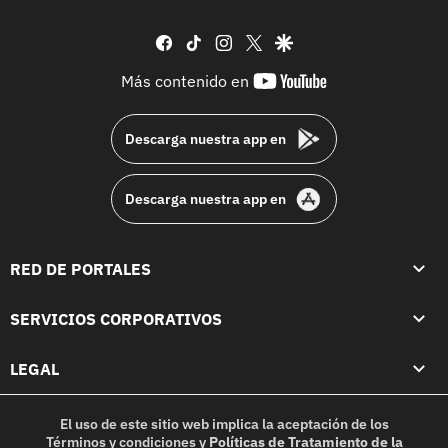
facebook
tiktok
instagram
twitter
google
youtube-
Más contenido en
footer
Descarga nuestra app en
Descarga nuestra app en
RED DE PORTALES
SERVICIOS CORPORATIVOS
LEGAL
El uso de este sitio web implica la aceptación de los
Términos y condiciones
y
Políticas de Tratamiento de la