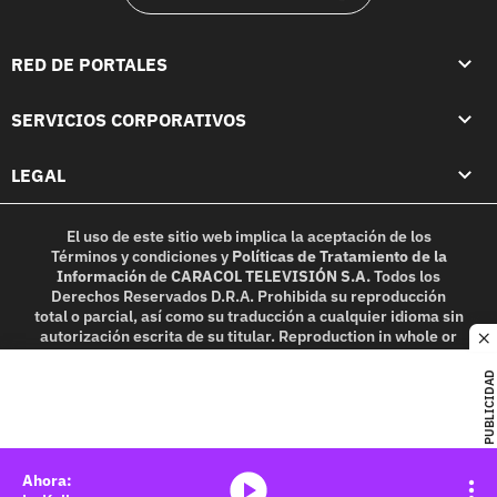
RED DE PORTALES
SERVICIOS CORPORATIVOS
LEGAL
El uso de este sitio web implica la aceptación de los
Términos y condiciones
y
Políticas de Tratamiento de la
Información
de
CARACOL TELEVISIÓN S.A.
Todos los
Derechos Reservados D.R.A. Prohibida su reproducción
total o parcial, así como su traducción a cualquier idioma sin
autorización escrita de su titular. Reproduction in whole or
c
in part, or translation without written permission is
prohibited. All rights reserved 2025.
PUBLICIDAD
MIEMBRO DE:
media-icon