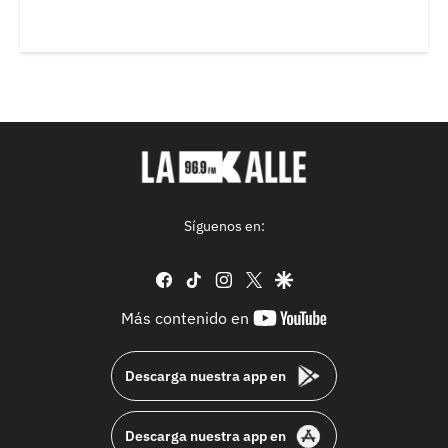
Síguenos en:
facebook
tiktok
instagram
twitter
google
youtube-
Más contenido en
footer
Descarga nuestra app en
Descarga nuestra app en