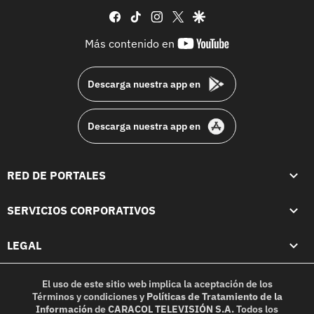
facebook
tiktok
instagram
twitter
google
youtube-
Más contenido en
footer
Descarga nuestra app en
Descarga nuestra app en
RED DE PORTALES
SERVICIOS CORPORATIVOS
LEGAL
El uso de este sitio web implica la aceptación de los
Términos y condiciones
y
Políticas de Tratamiento de la
Información
de
CARACOL TELEVISIÓN S.A.
Todos los