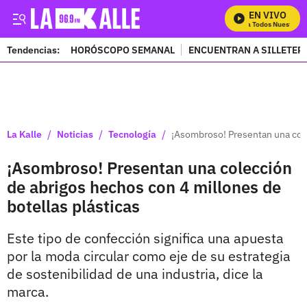
EN VIVO
Mira Todos Nuestros P
Tendencias:
HORÓSCOPO SEMANAL
ENCUENTRAN A SILLETER
PUBLICIDAD
/
/
/
La Kalle
Noticias
Tecnología
¡Asombroso! Presentan una cole
¡Asombroso! Presentan una colección
de abrigos hechos con 4 millones de
botellas plásticas
Este tipo de confección significa una apuesta
por la moda circular como eje de su estrategia
de sostenibilidad de una industria, dice la
marca.