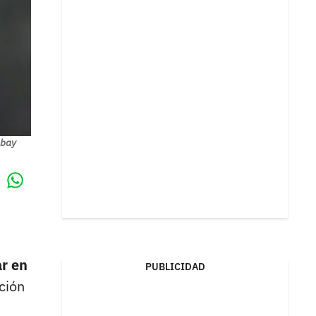
abay
Whatsapp
k
ar en
PUBLICIDAD
ción