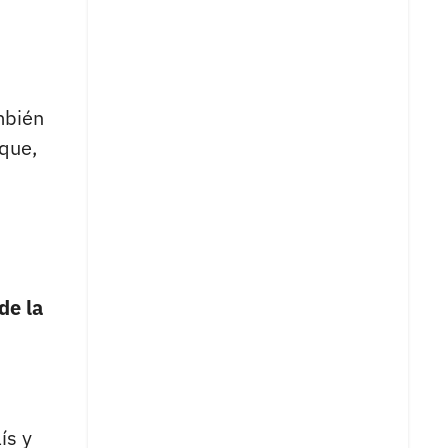
ambién
uque,
 de la
ís y