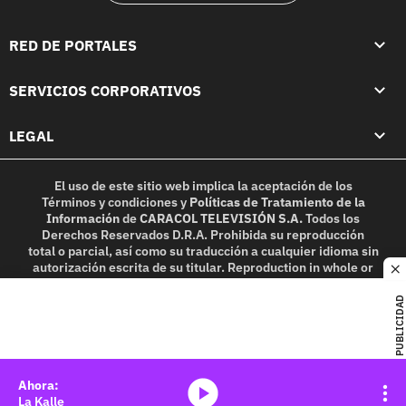
RED DE PORTALES
SERVICIOS CORPORATIVOS
LEGAL
El uso de este sitio web implica la aceptación de los
Términos y condiciones
y
Políticas de Tratamiento de la
Información
de
CARACOL TELEVISIÓN S.A.
Todos los
Derechos Reservados D.R.A. Prohibida su reproducción
total o parcial, así como su traducción a cualquier idioma sin
autorización escrita de su titular. Reproduction in whole or
c
in part, or translation without written permission is
prohibited. All rights reserved 2025.
PUBLICIDAD
MIEMBRO DE:
media-icon
La Kalle