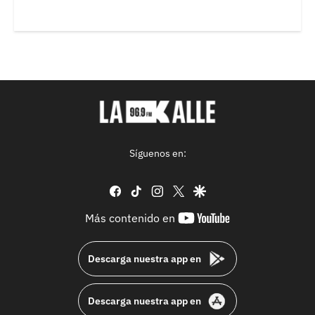
Síguenos en:
facebook
tiktok
instagram
twitter
google
youtube-
Más contenido en
footer
Descarga nuestra app en
Descarga nuestra app en