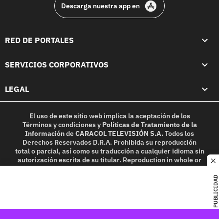
Descarga nuestra app en
RED DE PORTALES
SERVICIOS CORPORATIVOS
LEGAL
El uso de este sitio web implica la aceptación de los
Términos y condiciones
y
Políticas de Tratamiento de la
Información
de
CARACOL TELEVISIÓN S.A.
Todos los
Derechos Reservados D.R.A. Prohibida su reproducción
total o parcial, así como su traducción a cualquier idioma sin
autorización escrita de su titular. Reproduction in whole or
c
in part, or translation without written permission is
prohibited. All rights reserved 2025.
PUBLICIDAD
MIEMBRO DE: