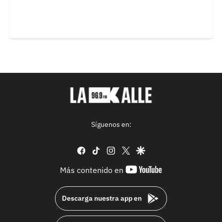
Síguenos en:
facebook
tiktok
instagram
twitter
google
youtube-
Más contenido en
footer
Descarga nuestra app en