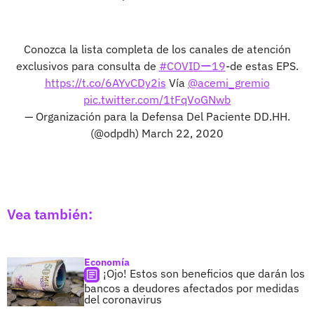
Conozca la lista completa de los canales de atención
exclusivos para consulta de
#COVIDー19
-de estas EPS.
https://t.co/6AYvCDy2is
Vía
@acemi_gremio
pic.twitter.com/1tFqVoGNwb
— Organización para la Defensa Del Paciente DD.HH.
(@odpdh)
March 22, 2020
Vea también:
Economía
¡Ojo! Estos son beneficios que darán los
bancos a deudores afectados por medidas
del coronavirus