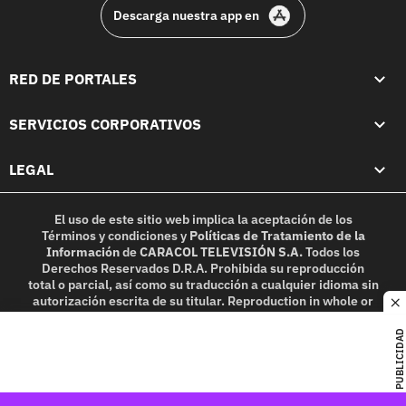
Descarga nuestra app en
RED DE PORTALES
SERVICIOS CORPORATIVOS
LEGAL
El uso de este sitio web implica la aceptación de los
Términos y condiciones
y
Políticas de Tratamiento de la
Información
de
CARACOL TELEVISIÓN S.A.
Todos los
Derechos Reservados D.R.A. Prohibida su reproducción
total o parcial, así como su traducción a cualquier idioma sin
autorización escrita de su titular. Reproduction in whole or
c
in part, or translation without written permission is
prohibited. All rights reserved 2025.
PUBLICIDAD
MIEMBRO DE: