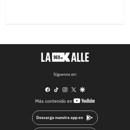
Síguenos en:
facebook
tiktok
instagram
twitter
google
youtube-
Más contenido en
footer
Descarga nuestra app en