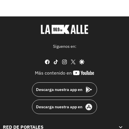
Síguenos en:
facebook
tiktok
instagram
twitter
google
youtube-
Más contenido en
footer
Descarga nuestra app en
Descarga nuestra app en
RED DE PORTALES