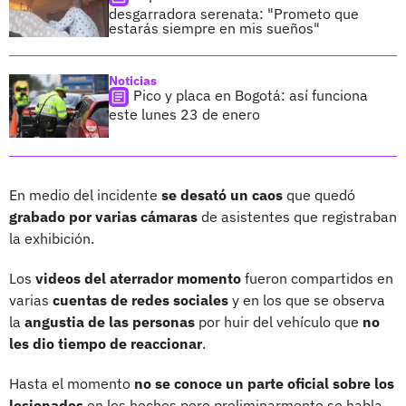
desgarradora serenata: "Prometo que
estarás siempre en mis sueños"
Noticias
Pico y placa en Bogotá: así funciona
este lunes 23 de enero
En medio del incidente
se desató un caos
que quedó
grabado por varias cámaras
de asistentes que registraban
la exhibición.
Los
videos del aterrador momento
fueron compartidos en
varias
cuentas de redes sociales
y en los que se observa
la
angustia de las personas
por huir del vehículo que
no
les dio tiempo de reaccionar
.
Hasta el momento
no se conoce un parte oficial sobre los
lesionados
en los hechos pero preliminarmente se habla