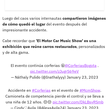
Luego del caos varios internautas
compartieron imágenes
de cómo quedó el lugar
del evento después del
impresionante accidente.
Cabe recordar que
'El Motor Car Music Show' es una
exhibición que reúne carros restaurados
, personalizados
y de alta gama.
El evento continúa corferias 🤬
@CorferiasBogota
.
pic.twitter.com/zJugrS69eV
— Náthaly Pulido (@Inathalyyy)
January 23, 2023
Accidente en
#Corferias
en el evento de
#McmShow
.
Camioneta de competencia pierde el control y se lleva a
una niña de 12 años. 😔😔
pic.twitter.com/DkLBsyRSmb
— Cindy♡Avila (@AlexaAvila24)
January 23, 2023