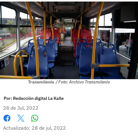
Transmilenio
/ Foto: Archivo Transmilenio
Por:
Redacción digital La Kalle
28 de Jul, 2022
Whatsapp
Facebook
X
Actualizado: 28 de jul, 2022