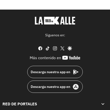
Síguenos en:
facebook
tiktok
instagram
twitter
google
youtube-
Más contenido en
footer
Descarga nuestra app en
Descarga nuestra app en
RED DE PORTALES