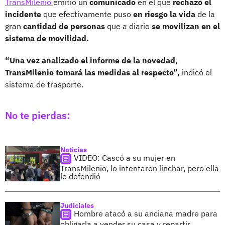
TransMilenio
emitió un
comunicado
en el que
rechazó el
incidente
que efectivamente puso
en riesgo la vida
de la
gran
cantidad de personas
que a diario
se movilizan en el
sistema de movilidad.
“Una vez analizado el informe de la novedad,
TransMilenio tomará las medidas al respecto”,
indicó el
sistema de trasporte.
No te pierdas:
Noticias
VIDEO: Cascó a su mujer en
TransMilenio, lo intentaron linchar, pero ella
lo defendió
Judiciales
Hombre atacó a su anciana madre para
obligarla a vender su casa y repartir