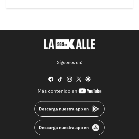
Síguenos en:
facebook
tiktok
instagram
twitter
google
youtube-
Más contenido en
footer
Descarga nuestra app en
Descarga nuestra app en