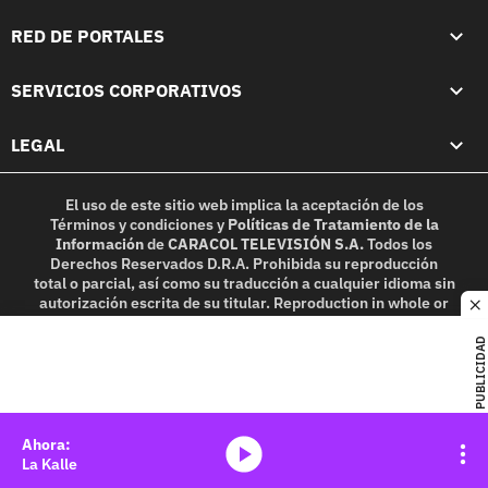
RED DE PORTALES
SERVICIOS CORPORATIVOS
LEGAL
El uso de este sitio web implica la aceptación de los
Términos y condiciones
y
Políticas de Tratamiento de la
Información
de
CARACOL TELEVISIÓN S.A.
Todos los
Derechos Reservados D.R.A. Prohibida su reproducción
total o parcial, así como su traducción a cualquier idioma sin
autorización escrita de su titular. Reproduction in whole or
c
in part, or translation without written permission is
prohibited. All rights reserved 2025.
PUBLICIDAD
MIEMBRO DE:
media-icon
La Kalle