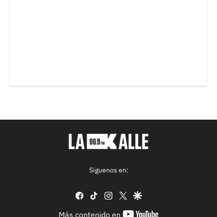
Síguenos en:
facebook
tiktok
instagram
twitter
google
youtube-
Más contenido en