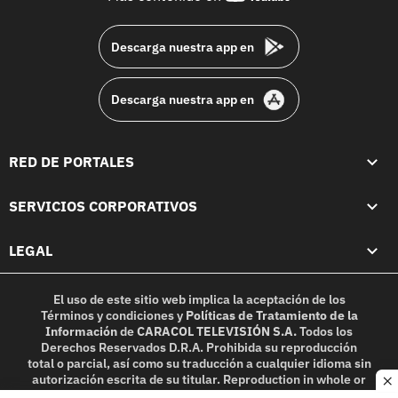
footer
Descarga nuestra app en
Descarga nuestra app en
RED DE PORTALES
SERVICIOS CORPORATIVOS
LEGAL
El uso de este sitio web implica la aceptación de los
Términos y condiciones
y
Políticas de Tratamiento de la
Información
de
CARACOL TELEVISIÓN S.A.
Todos los
Derechos Reservados D.R.A. Prohibida su reproducción
total o parcial, así como su traducción a cualquier idioma sin
autorización escrita de su titular. Reproduction in whole or
c
in part, or translation without written permission is