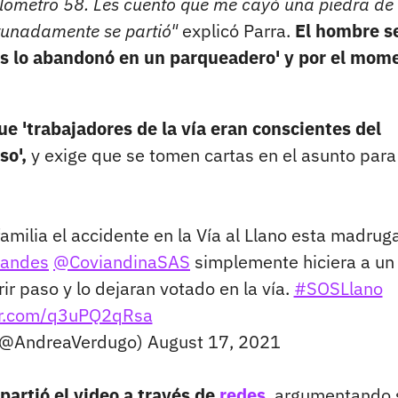
 kilometro 58. Les cuento que me cayó una piedra d
tunadamente se partió"
explicó Parra.
El hombre s
es lo abandonó en un parqueadero' y por el mom
e 'trabajadores de la vía eran conscientes del
so',
y exige que se tomen cartas en el asunto para
 familia el accidente en la Vía al Llano esta madrug
andes
@CoviandinaSAS
simplemente hiciera a un
r paso y lo dejaran votado en la vía.
#SOSLlano
ter.com/q3uPQ2qRsa
 (@AndreaVerdugo)
August 17, 2021
artió el video a través de
redes
, argumentando 