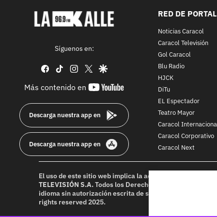
RED DE PORTA
Noticias Caracol
Caracol Televisión
Síguenos en:
Gol Caracol
Blu Radio
facebook
tiktok
instagram
twitter
google
HJCK
youtube-
Más contenido en
DiTu
footer
EL Espectador
Teatro Mayor
Descarga nuestra app en
Caracol Internaciona
Caracol Corporativo
Descarga nuestra app en
Caracol Next
El uso de este sitio web implica la aceptación de los
Térmi
TELEVISIÓN S.A.
Todos los Derechos Reservados D.R.A. Pr
idioma sin autorización escrita de su titular. Reproduction
rights reserved 2025.