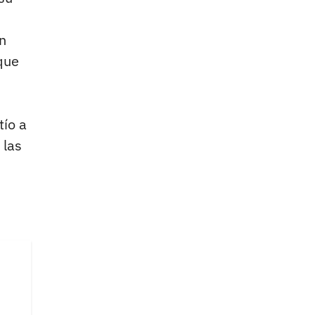
n
que
tío a
 las