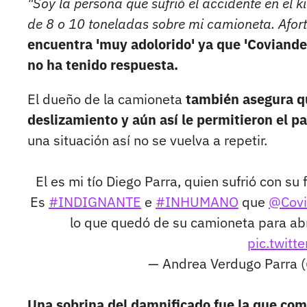
"Soy la persona que sufrió el accidente en el
de 8 o 10 toneladas sobre mi camioneta. Afor
encuentra 'muy adolorido' ya que 'Coviand
no ha tenido respuesta.
El dueño de la camioneta
también asegura qu
deslizamiento y aún así le permitieron el pa
una situación así no se vuelva a repetir.
El es mi tío Diego Parra, quien sufrió con su
Es
#INDIGNANTE
e
#INHUMANO
que
@Covi
lo que quedó de su camioneta para abri
pic.twit
— Andrea Verdugo Parra
Una sobrina del damnificado fue la que comp