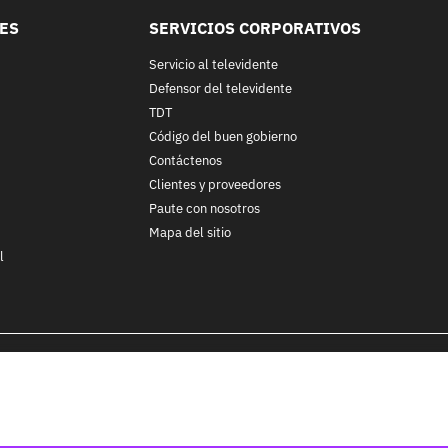
LES
SERVICIOS CORPORATIVOS
Servicio al televidente
Defensor del televidente
TDT
Código del buen gobierno
Contáctenos
Clientes y proveedores
Paute con nosotros
Mapa del sitio
l
nos y condiciones
y
Políticas de Tratamiento de la Información
de
CA
ohibida su reproducción total o parcial, así como su traducción a cu
 in whole or in part, or translation without written permission is prohib