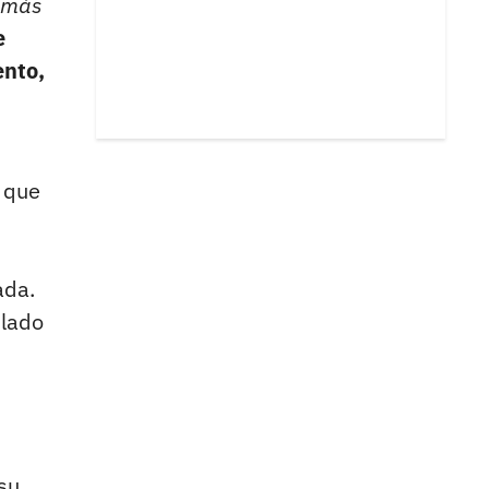
e más
e
ento,
 que
ada.
 lado
su