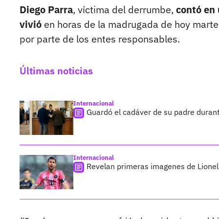
Diego Parra
, víctima del derrumbe,
contó en 
vivió
en horas de la madrugada de hoy martes
por parte de los entes responsables.
Últimas noticias
Internacional
Guardó el cadáver de su padre duran
Internacional
Revelan primeras imagenes de Lionel 