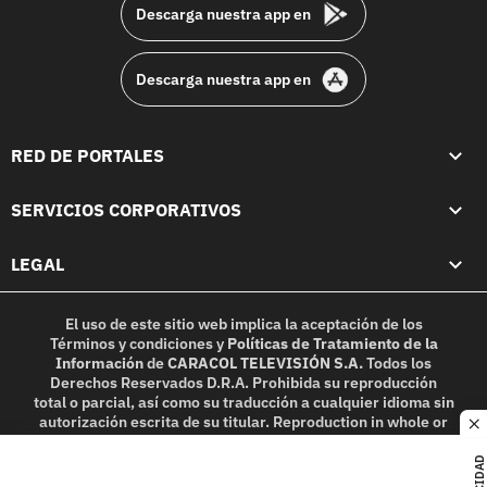
Descarga nuestra app en
Descarga nuestra app en
RED DE PORTALES
SERVICIOS CORPORATIVOS
LEGAL
El uso de este sitio web implica la aceptación de los
Términos y condiciones
y
Políticas de Tratamiento de la
Información
de
CARACOL TELEVISIÓN S.A.
Todos los
Derechos Reservados D.R.A. Prohibida su reproducción
total o parcial, así como su traducción a cualquier idioma sin
autorización escrita de su titular. Reproduction in whole or
c
in part, or translation without written permission is
prohibited. All rights reserved 2025.