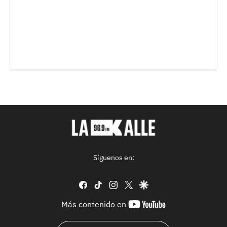
Síguenos en:
facebook
tiktok
instagram
twitter
google
youtube-
Más contenido en
footer