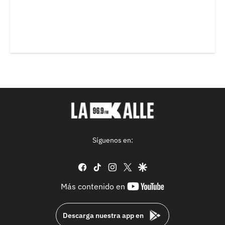
Síguenos en:
facebook
tiktok
instagram
twitter
google
youtube-
Más contenido en
footer
Descarga nuestra app en