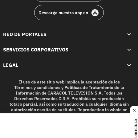
Descarga nuestra app en
RED DE PORTALES
SERVICIOS CORPORATIVOS
LEGAL
El uso de este sitio web implica la aceptación de los
Términos y condiciones
y
Políticas de Tratamiento de la
Información
de
CARACOL TELEVISIÓN S.A.
Todos los
Derechos Reservados D.R.A. Prohibida su reproducción
total o parcial, así como su traducción a cualquier idioma sin
autorización escrita de su titular. Reproduction in whole or
c
in part, or translation without written permission is
prohibited. All rights reserved 2025.
PUBLICIDAD
MIEMBRO DE: