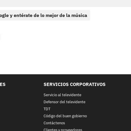
ogle y entérate de lo mejor de la música
LES
SERVICIOS CORPORATIVOS
Servicio al televidente
Defensor del televidente
TDT
Código del buen gobierno
Contáctenos
Clientes y proveedores