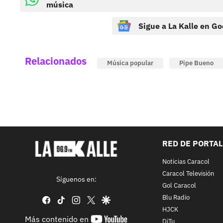
música
Sigue a La Kalle en Go
Relacionados
Música popular
Pipe Bueno
RED DE PORTA
Noticias Caracol
Caracol Televisión
Síguenos en:
Gol Caracol
Blu Radio
facebook
tiktok
instagram
twitter
google
HJCK
youtube-
Más contenido en
DiTu