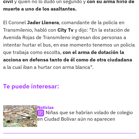
civil
y quien no lo dudó un segundo y
con su arma hirió de
muerte a uno de los asaltantes.
El Coronel
Jader Llenera
, comandante de la policía en
Transmilenio, habló con
City Tv
y dijo: "En la estación de
Avenida Rojas de Transmileno ingresan dos personas a
intentar hurtar el bus, en ese momento tenemos un policía
que trabaja como escolta,
con el arma de dotación la
acciona en defensa tanto de él como de otra ciudadana
a la cual iban a hurtar con arma blanca".
Te puede interesar:
Noticias
Niñas que se habrían volado de colegio
en Ciudad Bolívar aún no aparecen