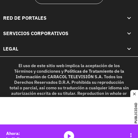
RED DE PORTALES
SERVICIOS CORPORATIVOS
LEGAL
El uso de este sitio web implica la aceptación de los
Términos y condiciones
y
Políticas de Tratamiento de la
Información
de
CARACOL TELEVISIÓN S.A.
Todos los
Derechos Reservados D.R.A. Prohibida su reproducción
total o parcial, así como su traducción a cualquier idioma sin
autorización escrita de su titular. Reproduction in whole or
c
in part, or translation without written permission is
prohibited. All rights reserved 2025.
PUBLICIDAD
MIEMBRO DE:
media-icon