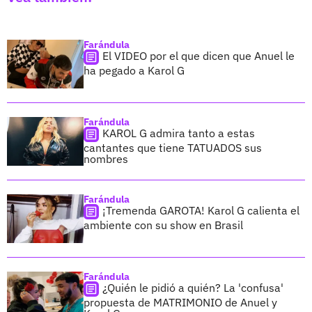
Farándula
El VIDEO por el que dicen que Anuel le
ha pegado a Karol G
Farándula
KAROL G admira tanto a estas
cantantes que tiene TATUADOS sus
nombres
Farándula
¡Tremenda GAROTA! Karol G calienta el
ambiente con su show en Brasil
Farándula
¿Quién le pidió a quién? La 'confusa'
propuesta de MATRIMONIO de Anuel y