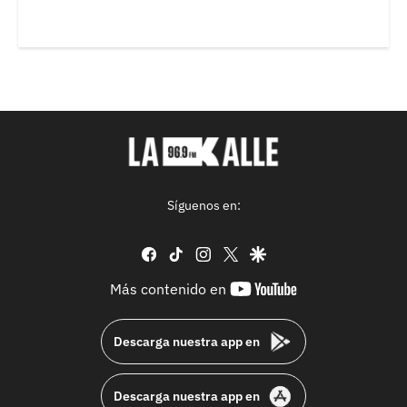
Síguenos en:
facebook
tiktok
instagram
twitter
google
youtube-
Más contenido en
footer
Descarga nuestra app en
Descarga nuestra app en