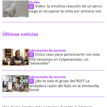
Virales
Video: la emotiva reacción de un perro
ciego al recuperar la vista por primera vez
Últimas noticias
Información de servicio
Único caso para pensionarte con solo
500 semanas en Colpensiones; un
"salvavidas"
Información de servicio
¿No te sale el grupo del RUI? La
verdadera razón del fallo en la Ventanilla
Social
Uno de los riesgos más comunes durante la limpieza