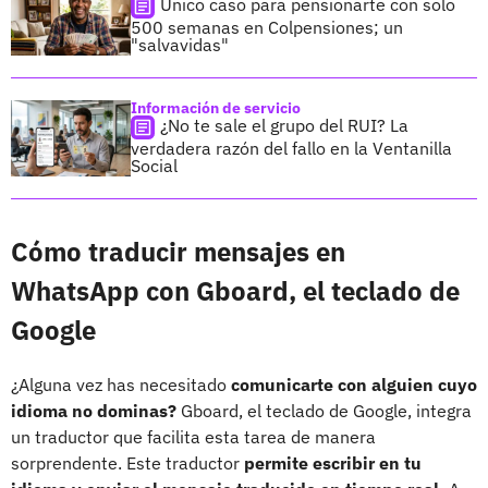
Único caso para pensionarte con solo
500 semanas en Colpensiones; un
"salvavidas"
Información de servicio
¿No te sale el grupo del RUI? La
verdadera razón del fallo en la Ventanilla
Social
Cómo traducir mensajes en
WhatsApp con Gboard, el teclado de
Google
¿Alguna vez has necesitado
comunicarte con alguien cuyo
idioma no dominas?
Gboard, el teclado de Google, integra
un traductor que facilita esta tarea de manera
sorprendente. Este traductor
permite escribir en tu