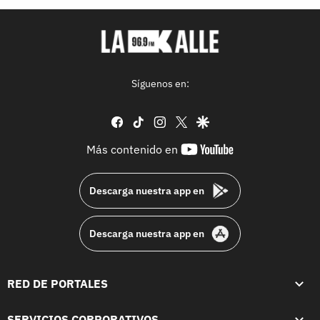
Síguenos en:
facebook
tiktok
instagram
twitter
google
youtube-
Más contenido en
footer
Descarga nuestra app en
Descarga nuestra app en
RED DE PORTALES
SERVICIOS CORPORATIVOS