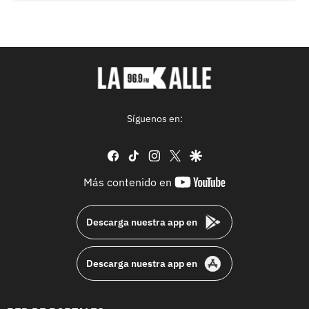
Síguenos en:
facebook
tiktok
instagram
twitter
google
youtube-
Más contenido en
footer
Descarga nuestra app en
Descarga nuestra app en