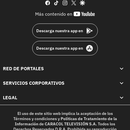
facebook
tiktok
instagram
twitter
google
youtube-
Más contenido en
footer
Descarga nuestra app en
Descarga nuestra app en
RED DE PORTALES
SERVICIOS CORPORATIVOS
LEGAL
El uso de este sitio web implica la aceptación de los
Términos y condiciones
y
Políticas de Tratamiento de la
Información
de
CARACOL TELEVISIÓN S.A.
Todos los
Derechos Reservados D.R.A. Prohibida su reproducción