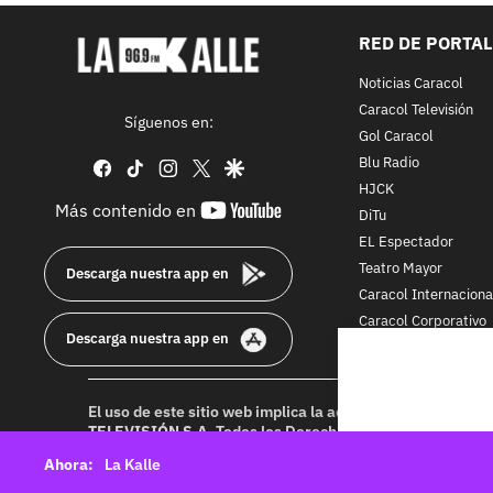
RED DE PORTA
Noticias Caracol
Caracol Televisión
Síguenos en:
Gol Caracol
Blu Radio
facebook
tiktok
instagram
twitter
google
HJCK
youtube-
Más contenido en
DiTu
footer
EL Espectador
Teatro Mayor
Descarga nuestra app en
Caracol Internaciona
Caracol Corporativo
Descarga nuestra app en
Caracol Next
El uso de este sitio web implica la aceptación de los
Térmi
TELEVISIÓN S.A.
Todos los Derechos Reservados D.R.A. Pr
idioma sin autorización escrita de su titular. Reproduction
La Kalle
rights reserved 2025.