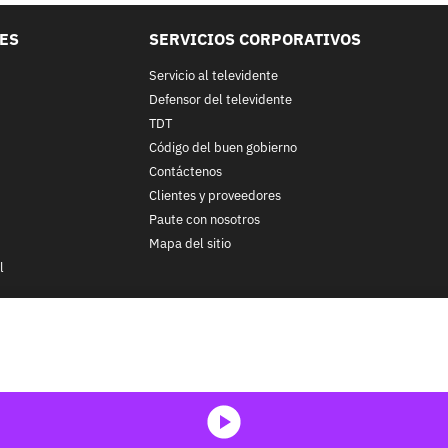
LES
SERVICIOS CORPORATIVOS
Servicio al televidente
Defensor del televidente
TDT
Código del buen gobierno
Contáctenos
Clientes y proveedores
Paute con nosotros
Mapa del sitio
l
nos y condiciones
y
Políticas de Tratamiento de la Información
de
CA
ohibida su reproducción total o parcial, así como su traducción a cu
 in whole or in part, or translation without written permission is prohib
media-icon