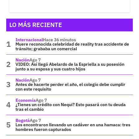
LO MÁS RECIENTE
Internacional
Hace 36 minutos
Muere reconocida celebridad de reality tras accidente de
tránsito; grababa un comercial
Nación
Ago 7
VIDEO: Así llegó Abelardo de la Espriella a su posesión
junto a su esposa y sus cuatro hijos
Nación
Ago 7
Antes de hacerte perder el año, el colegio debe cumplir
con este requisito
Economía
Ago 7
¿Tienes un crédito con Nequi? Esto pasará con tu deuda
tras el cambio
Bogotá
Ago 7
Los encontraron llevando un cadáver en una hamaca: tres
hombres fueron capturados