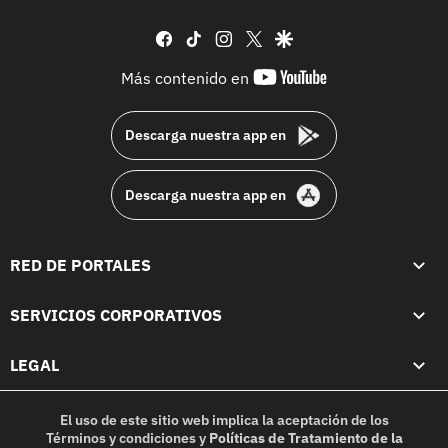
facebook
tiktok
instagram
twitter
google
youtube-
Más contenido en
footer
Descarga nuestra app en
Descarga nuestra app en
RED DE PORTALES
SERVICIOS CORPORATIVOS
LEGAL
El uso de este sitio web implica la aceptación de los
Términos y condiciones
y
Políticas de Tratamiento de la