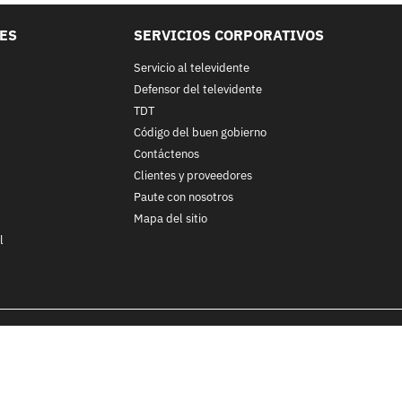
LES
SERVICIOS CORPORATIVOS
Servicio al televidente
Defensor del televidente
TDT
Código del buen gobierno
Contáctenos
Clientes y proveedores
Paute con nosotros
Mapa del sitio
l
nos y condiciones
y
Políticas de Tratamiento de la Información
de
CA
ohibida su reproducción total o parcial, así como su traducción a cu
 in whole or in part, or translation without written permission is prohib