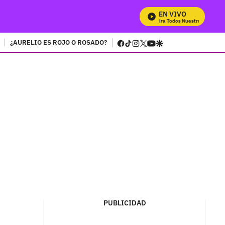
EN VIVO
Mira Todos Nuestros Programa
facebook
tiktok
instagram
twitter
youtube
google
¿AURELIO ES ROJO O ROSADO?
PUBLICIDAD