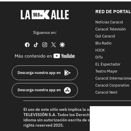
RED DE PORTA
Noticias Caracol
Caracol Televisión
Síguenos en:
Gol Caracol
Blu Radio
facebook
tiktok
instagram
twitter
google
HJCK
youtube-
Más contenido en
DiTu
footer
EL Espectador
Teatro Mayor
Descarga nuestra app en
Caracol Internaciona
Caracol Corporativo
Descarga nuestra app en
Caracol Next
El uso de este sitio web implica la aceptación de los
Térmi
TELEVISIÓN S.A.
Todos los Derechos Reservados D.R.A. Pr
idioma sin autorización escrita de su titular. Reproduction
rights reserved 2025.