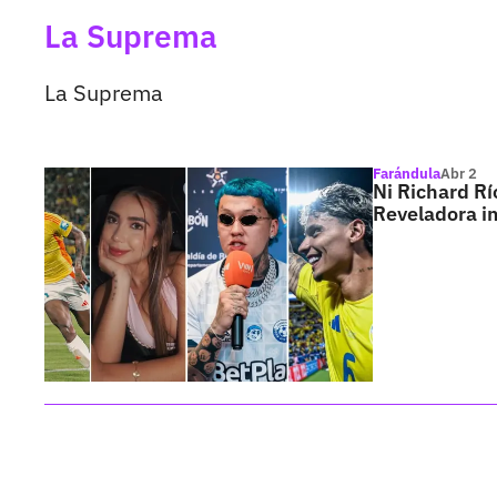
La Suprema
La Suprema
Farándula
Abr 2
Ni Richard Rí
Reveladora 