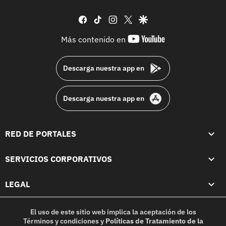
facebook
tiktok
instagram
twitter
google
youtube-
Más contenido en
footer
Descarga nuestra app en
Descarga nuestra app en
RED DE PORTALES
SERVICIOS CORPORATIVOS
LEGAL
El uso de este sitio web implica la aceptación de los
Términos y condiciones
y
Políticas de Tratamiento de la