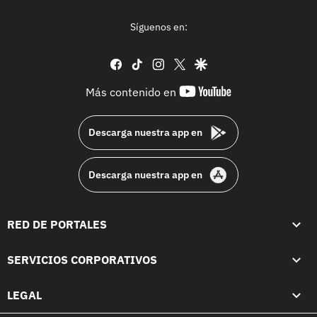
Síguenos en:
facebook
tiktok
instagram
twitter
google
youtube-
Más contenido en
footer
Descarga nuestra app en
Descarga nuestra app en
RED DE PORTALES
SERVICIOS CORPORATIVOS
LEGAL