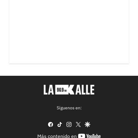
Síguenos en:
facebook
tiktok
instagram
twitter
google
youtube-
Más contenido en