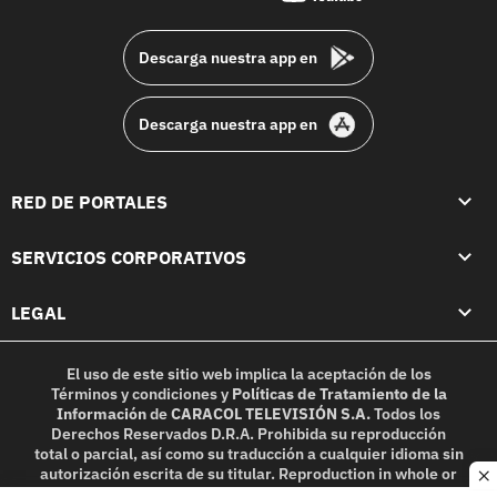
footer
Descarga nuestra app en
Descarga nuestra app en
RED DE PORTALES
SERVICIOS CORPORATIVOS
LEGAL
El uso de este sitio web implica la aceptación de los
Términos y condiciones
y
Políticas de Tratamiento de la
Información
de
CARACOL TELEVISIÓN S.A.
Todos los
Derechos Reservados D.R.A. Prohibida su reproducción
total o parcial, así como su traducción a cualquier idioma sin
autorización escrita de su titular. Reproduction in whole or
c
in part, or translation without written permission is