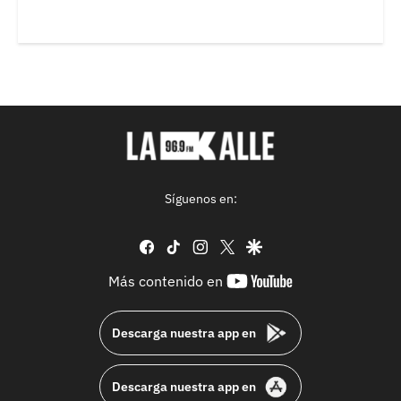
Síguenos en:
facebook
tiktok
instagram
twitter
google
youtube-
Más contenido en
footer
Descarga nuestra app en
Descarga nuestra app en