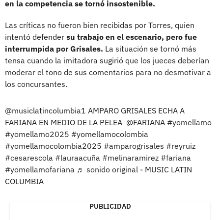
en la competencia se tornó insostenible.
Las críticas no fueron bien recibidas por Torres, quien
intentó defender
su trabajo en el escenario, pero fue
interrumpida por Grisales.
La situación se tornó más
tensa cuando la imitadora sugirió que los jueces deberían
moderar el tono de sus comentarios para no desmotivar a
los concursantes.
@musiclatincolumbia1
AMPARO GRISALES ECHA A
FARIANA EN MEDIO DE LA PELEA @FARIANA
#yomellamo
#yomellamo2025
#yomellamocolombia
#yomellamocolombia2025
#amparogrisales
#reyruiz
#cesarescola
#lauraacuña
#melinaramirez
#fariana
#yomellamofariana
♬ sonido original - MUSIC LATIN
COLUMBIA
PUBLICIDAD