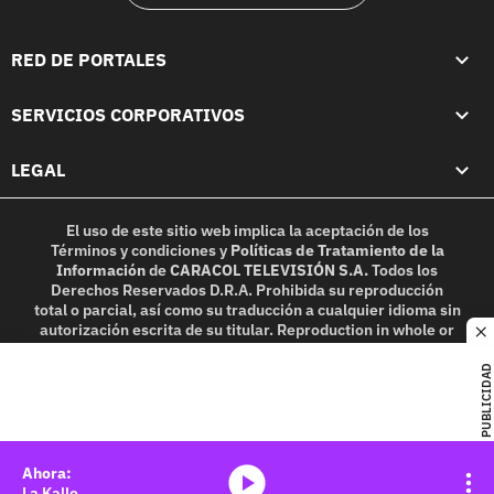
RED DE PORTALES
SERVICIOS CORPORATIVOS
LEGAL
El uso de este sitio web implica la aceptación de los
Términos y condiciones
y
Políticas de Tratamiento de la
Información
de
CARACOL TELEVISIÓN S.A.
Todos los
Derechos Reservados D.R.A. Prohibida su reproducción
total o parcial, así como su traducción a cualquier idioma sin
autorización escrita de su titular. Reproduction in whole or
c
in part, or translation without written permission is
prohibited. All rights reserved 2025.
PUBLICIDAD
MIEMBRO DE:
media-icon
La Kalle