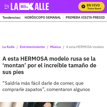
EN VIVO
Mira Todos Nuestros P
Tendencias:
HORÓSCOPO SEMANAL
PRIMERA VISITA PRESID
PUBLICIDAD
/
/
/
La Kalle
Entretenimiento
Música
A esta HERMOSA modelo rusa
A esta HERMOSA modelo rusa se la
‘montan’ por el increíble tamaño de
sus pies
“Saldría más fácil darle de comer, que
comprarle zapatos”, comentaron algunos