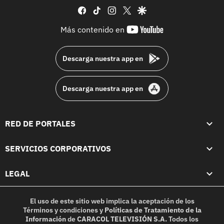
facebook
tiktok
instagram
twitter
google
youtube-
Más contenido en
footer
Descarga nuestra app en
Descarga nuestra app en
RED DE PORTALES
SERVICIOS CORPORATIVOS
LEGAL
El uso de este sitio web implica la aceptación de los
Términos y condiciones
y
Políticas de Tratamiento de la
Información
de
CARACOL TELEVISIÓN S.A.
Todos los