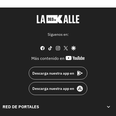
Síguenos en:
facebook
tiktok
instagram
twitter
google
youtube-
Más contenido en
footer
Descarga nuestra app en
Descarga nuestra app en
RED DE PORTALES