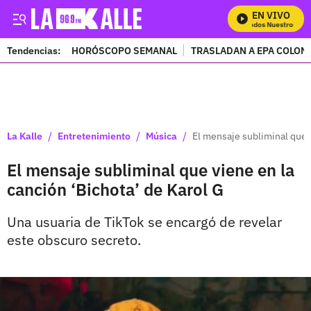
EN VIVO
Mira Todos Nuestros Prog
Tendencias:
HORÓSCOPO SEMANAL
TRASLADAN A EPA COLOM
PUBLICIDAD
/
/
/
La Kalle
Entretenimiento
Música
El mensaje subliminal que v
El mensaje subliminal que viene en la
canción ‘Bichota’ de Karol G
Una usuaria de TikTok se encargó de revelar
este obscuro secreto.