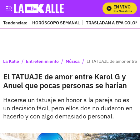
EN VIVO
Mira Todos Nuestros Prog
Tendencias:
HORÓSCOPO SEMANAL
TRASLADAN A EPA COLOM
PUBLICIDAD
/
/
/
La Kalle
Entretenimiento
Música
El TATUAJE de amor entre K
El TATUAJE de amor entre Karol G y
Anuel que pocas personas se harían
Hacerse un tatuaje en honor a la pareja no es
un decisión fácil, pero ellos dos no dudaron en
hacerlo y con algo demasiado personal.