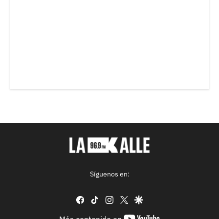
Síguenos en:
facebook
tiktok
instagram
twitter
google
youtube-
Más contenido en