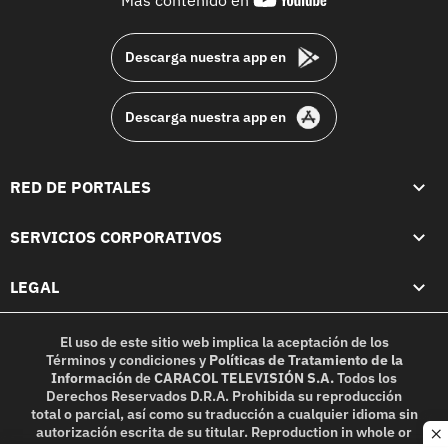
footer
Descarga nuestra app en
Descarga nuestra app en
RED DE PORTALES
SERVICIOS CORPORATIVOS
LEGAL
El uso de este sitio web implica la aceptación de los
Términos y condiciones
y
Políticas de Tratamiento de la
Información
de
CARACOL TELEVISIÓN S.A.
Todos los
Derechos Reservados D.R.A. Prohibida su reproducción
total o parcial, así como su traducción a cualquier idioma sin
autorización escrita de su titular. Reproduction in whole or
c