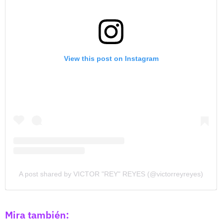
View this post on Instagram
A post shared by VICTOR "REY" REYES (@victorreyreyes)
Mira también: