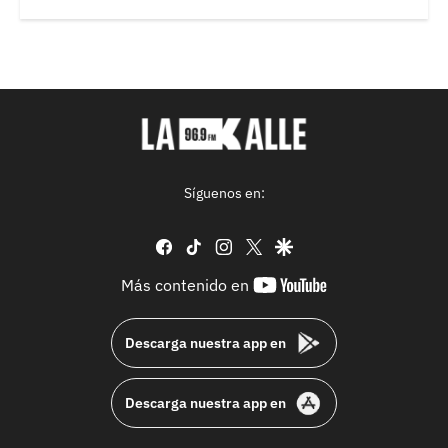
Síguenos en:
facebook
tiktok
instagram
twitter
google
youtube-
Más contenido en
footer
Descarga nuestra app en
Descarga nuestra app en