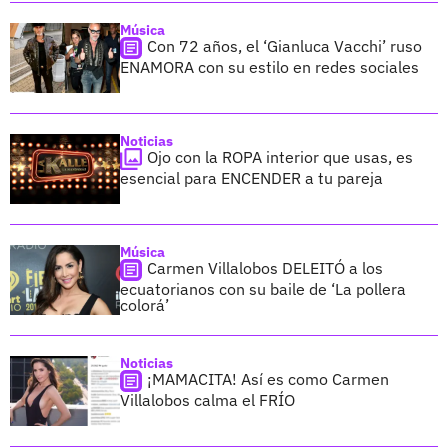
Música
Con 72 años, el ‘Gianluca Vacchi’ ruso
ENAMORA con su estilo en redes sociales
Noticias
Ojo con la ROPA interior que usas, es
esencial para ENCENDER a tu pareja
Música
Carmen Villalobos DELEITÓ a los
ecuatorianos con su baile de ‘La pollera
colorá’
Noticias
¡MAMACITA! Así es como Carmen
Villalobos calma el FRÍO