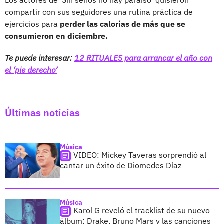
compartir con sus seguidores una rutina práctica de
ejercicios para
perder las calorías de más que se
consumieron en diciembre.
Te puede interesar:
12 RITUALES para arrancar el año con
el ‘pie derecho’
Últimas noticias
Música
VIDEO: Mickey Taveras sorprendió al
cantar un éxito de Diomedes Díaz
Música
Karol G reveló el tracklist de su nuevo
álbum: Drake, Bruno Mars y las canciones