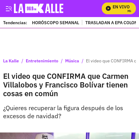
EN VIVO
Mira Tod
Tendencias:
HORÓSCOPO SEMANAL
TRASLADAN A EPA COLOM
PUBLICIDAD
/
/
/
La Kalle
Entretenimiento
Música
El video que CONFIRMA que
El video que CONFIRMA que Carmen
Villalobos y Francisco Bolívar tienen
cosas en común
¿Quieres recuperar la figura después de los
excesos de navidad?