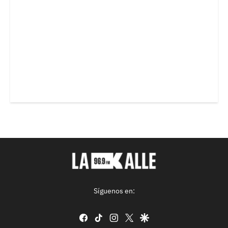
Síguenos en:
facebook
tiktok
instagram
twitter
google