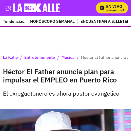
EN VIVO
Mira Todos Nuestros Progra
Tendencias:
HORÓSCOPO SEMANAL
ENCUENTRAN A SILLETER
PUBLICIDAD
/
/
/
La Kalle
Entretenimiento
Música
Héctor El Father anuncia p
Héctor El Father anuncia plan para
impulsar el EMPLEO en Puerto Rico
El exreguetonero es ahora pastor evangélico