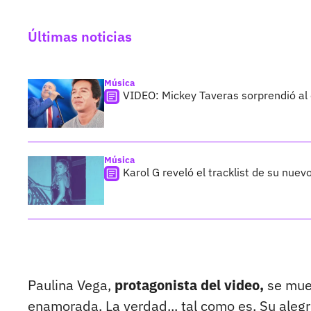
Últimas noticias
Música
VIDEO: Mickey Taveras sorprendió al
Música
Karol G reveló el tracklist de su nue
Paulina Vega,
protagonista del video,
se mue
enamorada. La verdad... tal como es. Su alegr