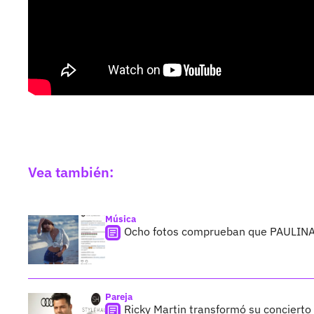
Vea también:
Música
Ocho fotos comprueban que PAULINA 
Pareja
Ricky Martin transformó su concier