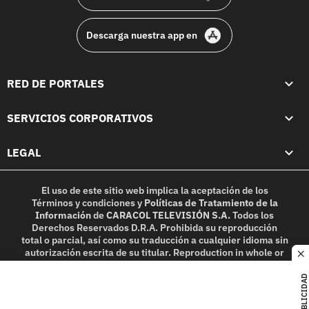
Descarga nuestra app en
RED DE PORTALES
SERVICIOS CORPORATIVOS
LEGAL
El uso de este sitio web implica la aceptación de los
Términos y condiciones
y
Políticas de Tratamiento de la
Información
de
CARACOL TELEVISIÓN S.A.
Todos los
Derechos Reservados D.R.A. Prohibida su reproducción
total o parcial, así como su traducción a cualquier idioma sin
autorización escrita de su titular. Reproduction in whole or
c
in part, or translation without written permission is
prohibited. All rights reserved 2025.
PUBLICIDAD
MIEMBRO DE: