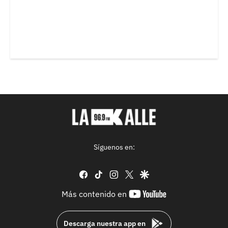
Síguenos en:
facebook
tiktok
instagram
twitter
google
youtube-
Más contenido en
footer
Descarga nuestra app en