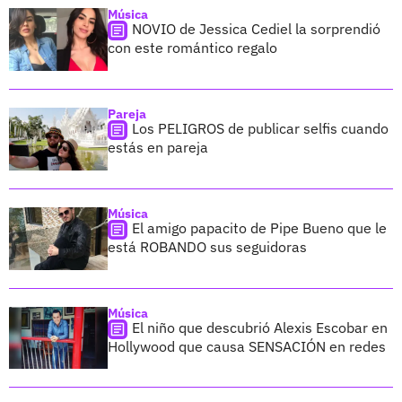
Música
NOVIO de Jessica Cediel la sorprendió
con este romántico regalo
Pareja
Los PELIGROS de publicar selfis cuando
estás en pareja
Música
El amigo papacito de Pipe Bueno que le
está ROBANDO sus seguidoras
Música
El niño que descubrió Alexis Escobar en
Hollywood que causa SENSACIÓN en redes