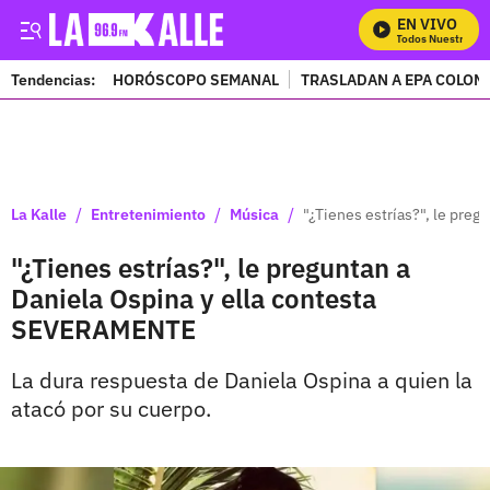
EN VIVO
Mira Todos Nuestros Pr
Tendencias:
HORÓSCOPO SEMANAL
TRASLADAN A EPA COLOM
PUBLICIDAD
/
/
/
La Kalle
Entretenimiento
Música
"¿Tienes estrías?", le pre
"¿Tienes estrías?", le preguntan a
Daniela Ospina y ella contesta
SEVERAMENTE
La dura respuesta de Daniela Ospina a quien la
atacó por su cuerpo.