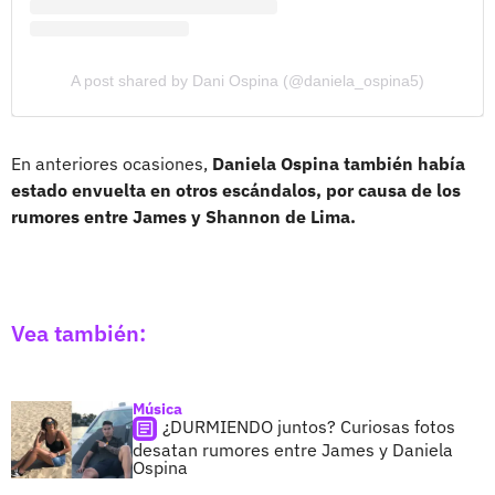
A post shared by Dani Ospina (@daniela_ospina5)
En anteriores ocasiones,
Daniela Ospina también había
estado envuelta en otros escándalos, por causa de los
rumores entre James y Shannon de Lima.
Vea también:
Música
¿DURMIENDO juntos? Curiosas fotos
desatan rumores entre James y Daniela
Ospina