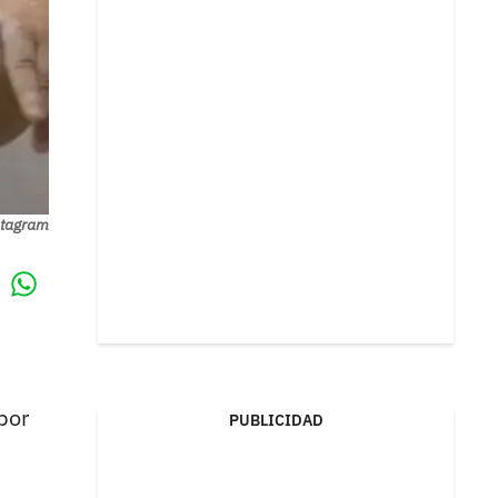
nstagram
Whatsapp
k
por
PUBLICIDAD