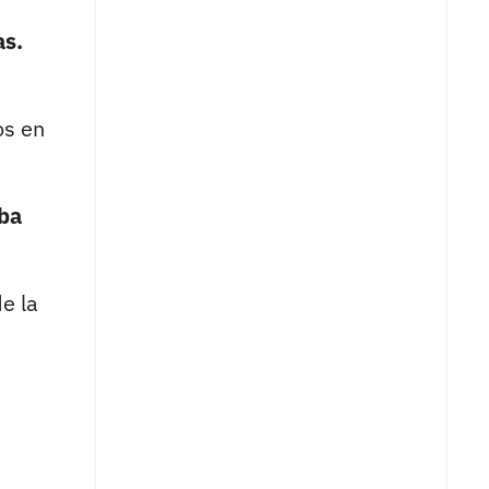
as.
os en
aba
e la