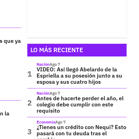
s que ya
LO MÁS RECIENTE
Nación
Ago 7
VIDEO: Así llegó Abelardo de la
Espriella a su posesión junto a su
esposa y sus cuatro hijos
Nación
Ago 7
Antes de hacerte perder el año, el
colegio debe cumplir con este
requisito
n la
Economía
Ago 7
¿Tienes un crédito con Nequi? Esto
pasará con tu deuda tras el