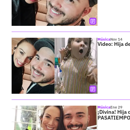
Música
Nov 14
Video: Hija d
Música
Ene 29
¡Divina! Hija
PASATIEMP