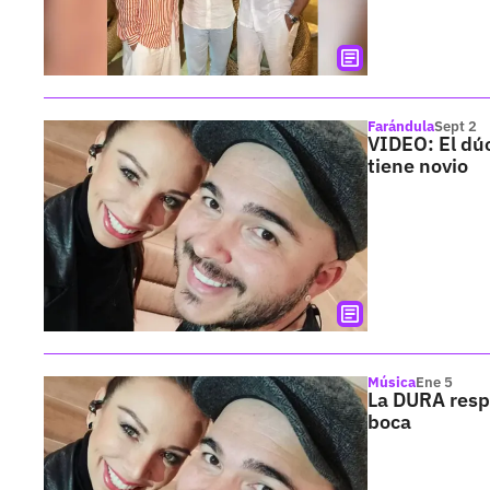
Farándula
Sept 2
VIDEO: El dúo
tiene novio
Música
Ene 5
La DURA respu
boca