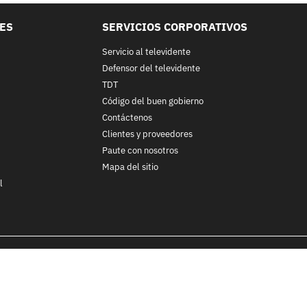
LES
SERVICIOS CORPORATIVOS
Servicio al televidente
Defensor del televidente
TDT
Código del buen gobierno
Contáctenos
Clientes y proveedores
Paute con nosotros
Mapa del sitio
l
nos y condiciones
y
Políticas de Tratamiento de la Información
de
CA
ohibida su reproducción total o parcial, así como su traducción a cu
 in whole or in part, or translation without written permission is prohib