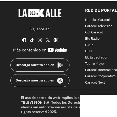
RED DE PORTA
Noticias Caracol
Caracol Televisión
Síguenos en:
Gol Caracol
Blu Radio
facebook
tiktok
instagram
twitter
google
HJCK
youtube-
Más contenido en
DiTu
footer
EL Espectador
Teatro Mayor
Descarga nuestra app en
Caracol Internaciona
Caracol Corporativo
Descarga nuestra app en
Caracol Next
El uso de este sitio web implica la aceptación de los
Térmi
TELEVISIÓN S.A.
Todos los Derechos Reservados D.R.A. Pr
idioma sin autorización escrita de su titular. Reproduction
rights reserved 2025.