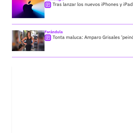
Tras lanzar los nuevos iPhones y iPa
Farándula
Tonta maluca: Amparo Grisales ‘peinó’ 