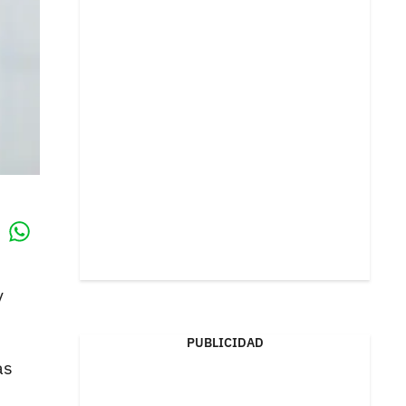
Whatsapp
k
y
PUBLICIDAD
as