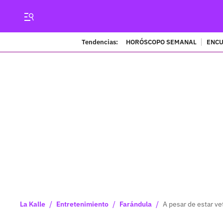
Tendencias:
HORÓSCOPO SEMANAL
ENCU
/
/
/
La Kalle
Entretenimiento
Farándula
A pesar de estar v