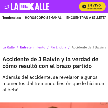
EN VIVO
Mira Todos Nuestros Pro
Tendencias:
HORÓSCOPO SEMANAL
ENCUENTRAN A SILLETER
PUBLICIDAD
/
/
/
La Kalle
Entretenimiento
Farándula
Accidente de J Balvin y 
Accidente de J Balvin y la verdad de
cómo resultó con el brazo partido
Además del accidente, se revelaron algunos
momentos del tremendo fiestón que le hicieron
al bebé.