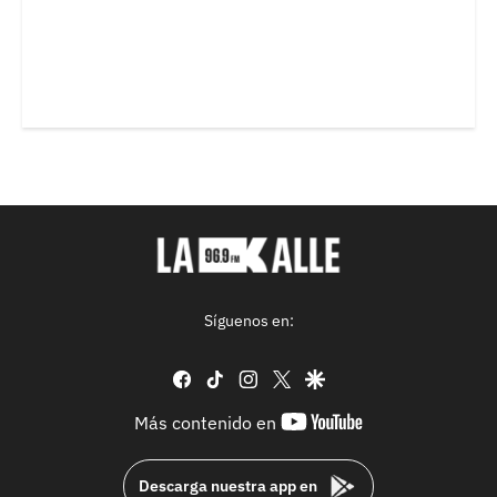
Síguenos en:
facebook
tiktok
instagram
twitter
google
youtube-
Más contenido en
footer
Descarga nuestra app en