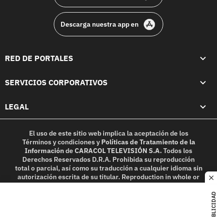
Descarga nuestra app en
RED DE PORTALES
SERVICIOS CORPORATIVOS
LEGAL
El uso de este sitio web implica la aceptación de los
Términos y condiciones
y
Políticas de Tratamiento de la
Información
de
CARACOL TELEVISIÓN S.A.
Todos los
Derechos Reservados D.R.A. Prohibida su reproducción
total o parcial, así como su traducción a cualquier idioma sin
autorización escrita de su titular. Reproduction in whole or
c
in part, or translation without written permission is
prohibited. All rights reserved 2025.
PUBLICIDAD
MIEMBRO DE: