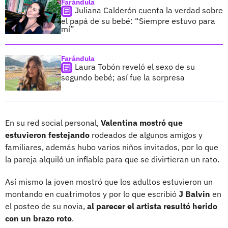
Farándula
Juliana Calderón cuenta la verdad sobre
el papá de su bebé: “Siempre estuvo para
mí”
Farándula
Laura Tobón reveló el sexo de su
segundo bebé; así fue la sorpresa
En su red social personal,
Valentina mostró que
estuvieron festejando
rodeados de algunos amigos y
familiares, además hubo varios niños invitados, por lo que
la pareja alquiló un inflable para que se divirtieran un rato.
Así mismo la joven mostró que los adultos estuvieron un
montando en cuatrimotos y por lo que escribió
J Balvin
en
el posteo de su novia,
al parecer el artista resultó herido
con un brazo roto
.