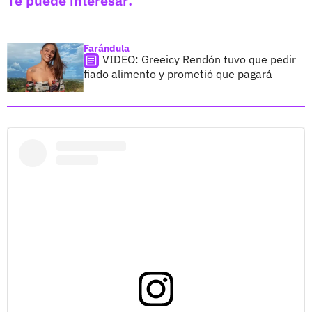
Te puede interesar:
Farándula
VIDEO: Greeicy Rendón tuvo que pedir
fiado alimento y prometió que pagará