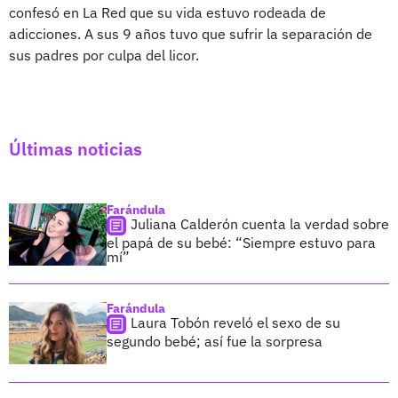
confesó en La Red que su vida estuvo rodeada de
adicciones. A sus 9 años tuvo que sufrir la separación de
sus padres por culpa del licor.
Últimas noticias
Farándula
Juliana Calderón cuenta la verdad sobre
el papá de su bebé: “Siempre estuvo para
mí”
Farándula
Laura Tobón reveló el sexo de su
segundo bebé; así fue la sorpresa