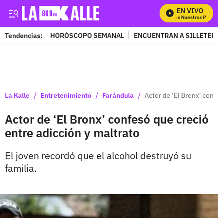
EN VIVO
Mira Todos Nuestros Progra
Tendencias:
HORÓSCOPO SEMANAL
ENCUENTRAN A SILLETER
PUBLICIDAD
/
/
/
La Kalle
Entretenimiento
Farándula
Actor de ‘El Bronx’ conf
Actor de ‘El Bronx’ confesó que creció
entre adicción y maltrato
El joven recordó que el alcohol destruyó su
familia.