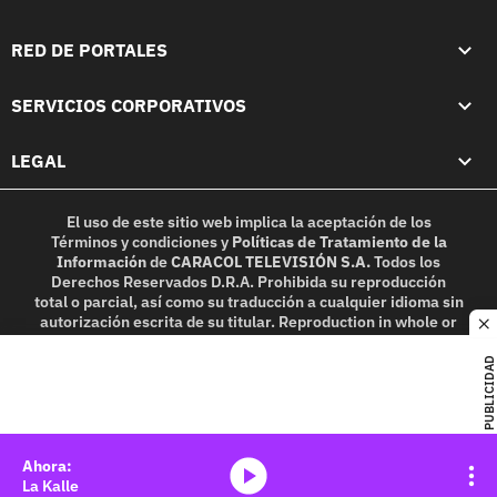
RED DE PORTALES
SERVICIOS CORPORATIVOS
LEGAL
El uso de este sitio web implica la aceptación de los
Términos y condiciones
y
Políticas de Tratamiento de la
Información
de
CARACOL TELEVISIÓN S.A.
Todos los
Derechos Reservados D.R.A. Prohibida su reproducción
total o parcial, así como su traducción a cualquier idioma sin
autorización escrita de su titular. Reproduction in whole or
c
in part, or translation without written permission is
prohibited. All rights reserved 2025.
PUBLICIDAD
MIEMBRO DE:
media-icon
La Kalle