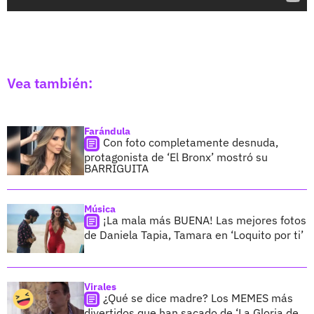
Vea también:
Farándula
Con foto completamente desnuda,
protagonista de ‘El Bronx’ mostró su
BARRIGUITA
Música
¡La mala más BUENA! Las mejores fotos
de Daniela Tapia, Tamara en ‘Loquito por ti’
Virales
¿Qué se dice madre? Los MEMES más
divertidos que han sacado de ‘La Gloria de