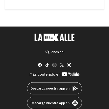
Síguenos en:
facebook
tiktok
instagram
twitter
google
youtube-
Más contenido en
footer
Descarga nuestra app en
Descarga nuestra app en