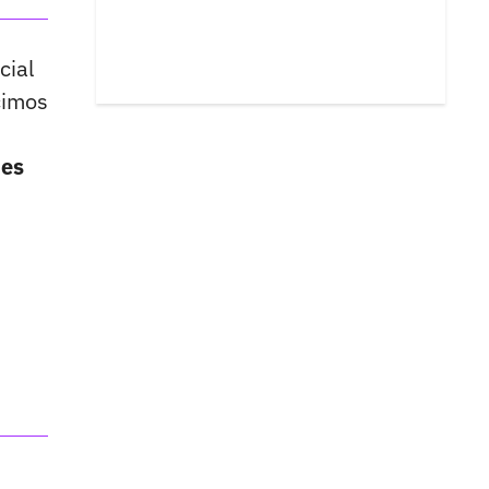
cial
cimos
nes