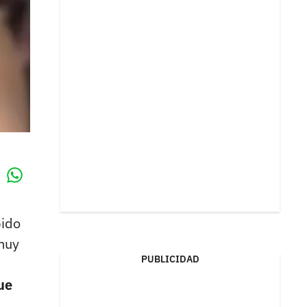
Whatsapp
k
ido
 muy
PUBLICIDAD
ue