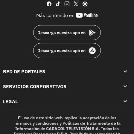
facebook
tiktok
instagram
twitter
google
youtube-
Más contenido en
footer
Descarga nuestra app en
Descarga nuestra app en
RED DE PORTALES
SERVICIOS CORPORATIVOS
LEGAL
El uso de este sitio web implica la aceptación de los
Términos y condiciones
y
Políticas de Tratamiento de la
Información
de
CARACOL TELEVISIÓN S.A.
Todos los
Derechos Reservados D.R.A. Prohibida su reproducción