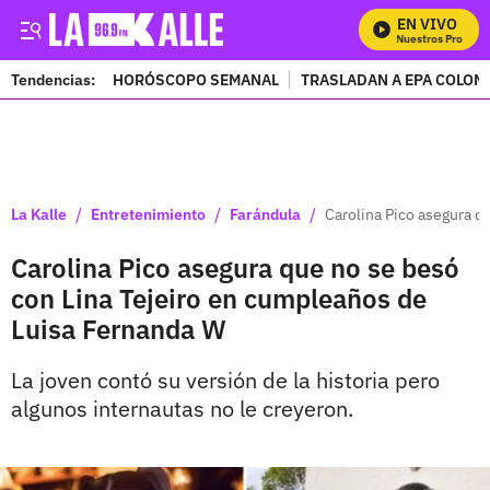
EN VIVO
Mira Todos Nuestros Programa
Tendencias:
HORÓSCOPO SEMANAL
TRASLADAN A EPA COLOM
PUBLICIDAD
/
/
/
La Kalle
Entretenimiento
Farándula
Carolina Pico asegura q
Carolina Pico asegura que no se besó
con Lina Tejeiro en cumpleaños de
Luisa Fernanda W
La joven contó su versión de la historia pero
algunos internautas no le creyeron.