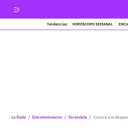
Tendencias:
HORÓSCOPO SEMANAL
ENCU
/
/
/
La Kalle
Entretenimiento
Farándula
Conoce a la despam