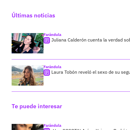
Últimas noticias
Farándula
Juliana Calderón cuenta la verdad so
Farándula
Laura Tobón reveló el sexo de su segu
Te puede interesar
Farándula