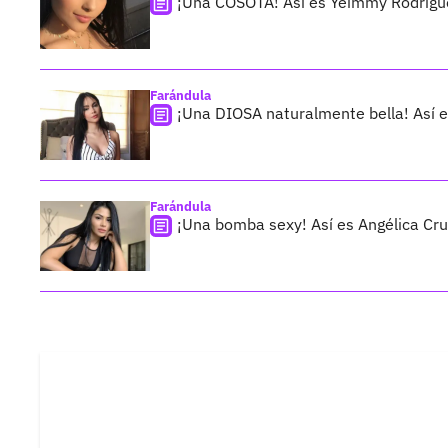
¡Una COSOTA! Así es Yeimmy Rodrígue
Farándula
¡Una DIOSA naturalmente bella! Así 
Farándula
¡Una bomba sexy! Así es Angélica Cru