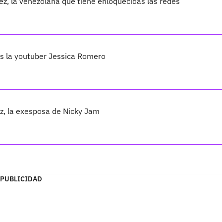
z, la venezolana que tiene enloquecidas las redes
es la youtuber Jessica Romero
z, la exesposa de Nicky Jam
PUBLICIDAD