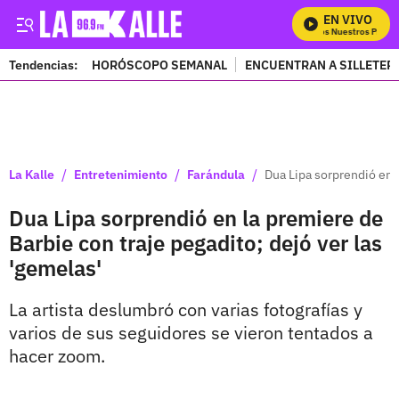
EN VIVO
Mira Todos Nuestros Progra
Tendencias:
HORÓSCOPO SEMANAL
ENCUENTRAN A SILLETER
PUBLICIDAD
/
/
/
La Kalle
Entretenimiento
Farándula
Dua Lipa sorprendió en l
Dua Lipa sorprendió en la premiere de
Barbie con traje pegadito; dejó ver las
'gemelas'
La artista deslumbró con varias fotografías y
varios de sus seguidores se vieron tentados a
hacer zoom.