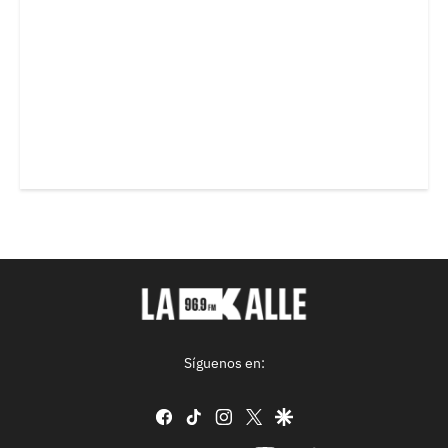
Síguenos en:
facebook
tiktok
instagram
twitter
google