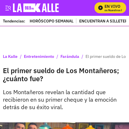
EN VIVO
Mira Todos Nuestros Progr
Tendencias:
HORÓSCOPO SEMANAL
ENCUENTRAN A SILLETER
PUBLICIDAD
/
/
/
La Kalle
Entretenimiento
Farándula
El primer sueldo de Los
El primer sueldo de Los Montañeros;
¿cuánto fue?
Los Montañeros revelan la cantidad que
recibieron en su primer cheque y la emoción
detrás de su éxito viral.