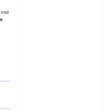
irse
en