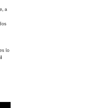
e, a
dos
es lo
i