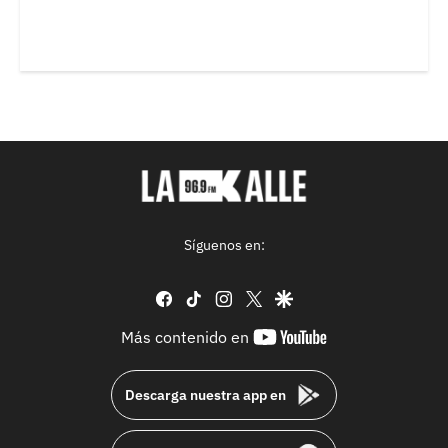
Síguenos en:
facebook
tiktok
instagram
twitter
google
youtube-
Más contenido en
footer
Descarga nuestra app en