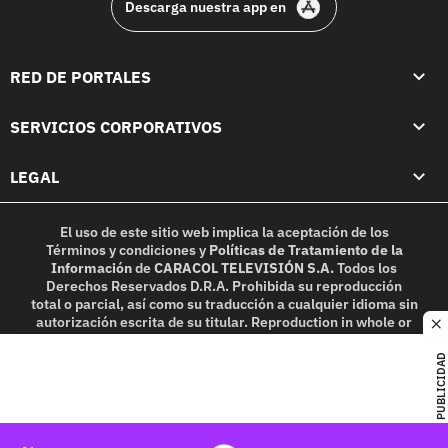
Descarga nuestra app en
RED DE PORTALES
SERVICIOS CORPORATIVOS
LEGAL
El uso de este sitio web implica la aceptación de los
Términos y condiciones
y
Políticas de Tratamiento de la
Información
de
CARACOL TELEVISIÓN S.A.
Todos los
Derechos Reservados D.R.A. Prohibida su reproducción
total o parcial, así como su traducción a cualquier idioma sin
autorización escrita de su titular. Reproduction in whole or
c
in part, or translation without written permission is
prohibited. All rights reserved 2025.
PUBLICIDAD
MIEMBRO DE: